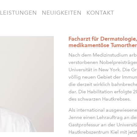
LEISTUNGEN
NEUIGKEITEN
KONTAKT
Facharzt für Dermatologie,
medikamentöse Tumorther
Nach dem Medizinstudium arbeit
verstorbenen Nobelpreisträger
Universität in New York. Die
völlig neuen Gebiet der Immunt
die derzeit wirklich bahnbre
dar. Die Habilitation erfolgte
des schwarzen Hautkrebses.
Als international ausgewiesene
Jenne einen Lehrauftrag an der
Gastprofessur an der Universitä
Hautkrebszentrum Kiel mit jetz