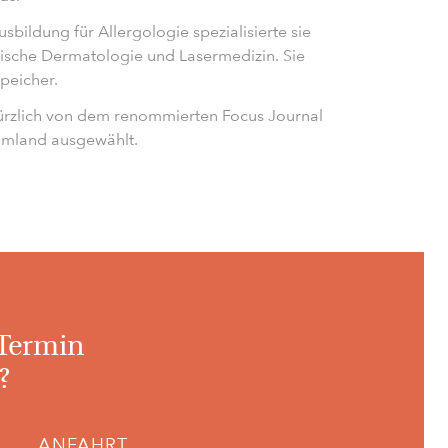
sbildung für Allergologie spezialisierte sie
tische Dermatologie und Lasermedizin. Sie
speicher.
ürzlich von dem renommierten Focus Journal
 Umland ausgewählt.
 Termin
?
ANFAHRT