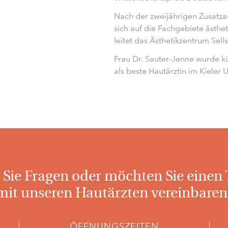
Nach der zweijährigen Zusatzau
sich auf die Fachgebiete ästhe
leitet das Ästhetikzentrum Sell
Frau Dr. Sauter-Jenne wurde k
als beste Hautärztin im Kieler
Sie Fragen oder möchten Sie einen
mit unseren Hautärzten vereinbaren
ÖFFNUNGSZEITEN